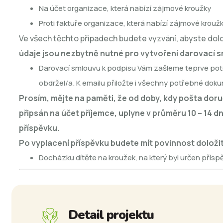
Na účet organizace, která nabízí zájmové kroužky
Proti faktuře organizace, která nabízí zájmové krouž
Ve všech těchto případech budete vyzvání, abyste dolož
údaje jsou nezbytně nutné pro vytvoření darovací s
Darovací smlouvu k podpisu Vám zašleme teprve poté,
obdržel/a. K emailu přiložte i všechny potřebné dok
Prosím, mějte na paměti, že od doby, kdy pošta do
připsán na účet příjemce, uplyne v průměru 10 – 14
příspěvku.
Po vyplacení příspěvku budete mít povinnost doložit 
Docházku dítěte na kroužek, na který byl určen přísp
Detail projektu