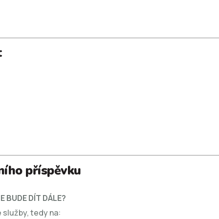
t
ního příspěvku
E BUDE DÍT DÁLE?
 služby, tedy na: