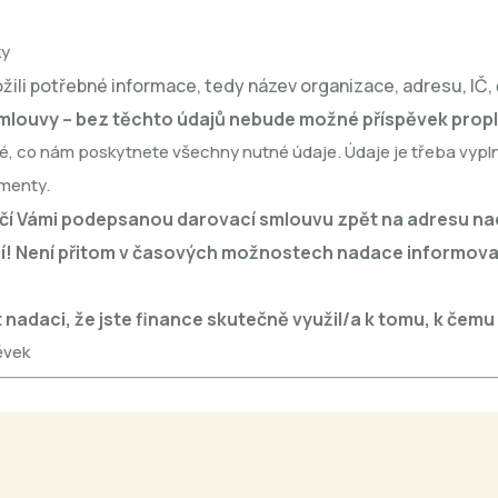
ky
ili potřebné informace, tedy název organizace, adresu, IČ, č
mlouvy – bez těchto údajů nebude možné příspěvek propl
 co nám poskytnete všechny nutné údaje. Údaje je třeba vyplnit
umenty.
ručí Vámi podepsanou darovací smlouvu zpět na adresu na
 dní! Není přitom v časových možnostech nadace informov
nadaci, že jste finance skutečně využil/a k tomu, k čemu 
ěvek