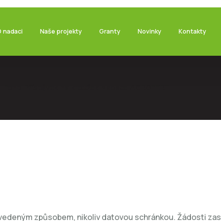
O nadaci
Naše projekty
Granty
Novinky
Kontakty
Fond Příspěvek na kroužek Nadace AGROFERT
e uvedeným způsobem, nikoliv datovou schránkou. Žádosti 