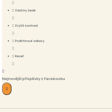
Odstíny šedé
Zvýšit kontrast
Podtrhnout odkazy
Reset
Nejnovější příspěvky z Facebooku
Nadace Agrofert