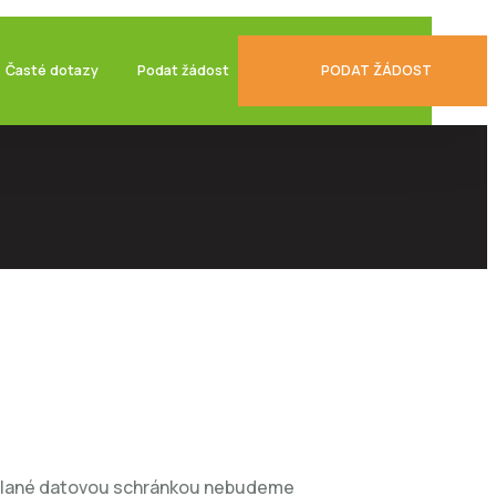
Časté dotazy
Podat žádost
PODAT ŽÁDOST
zaslané datovou schránkou nebudeme